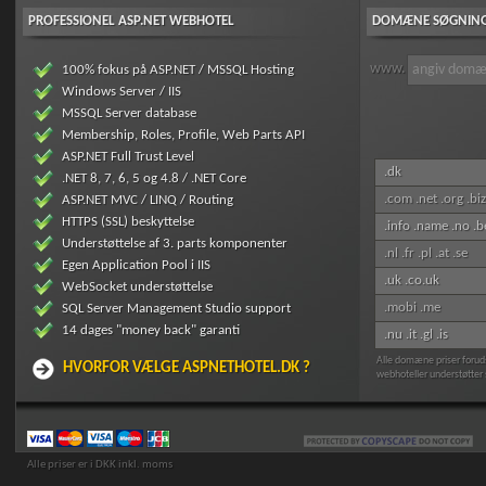
PROFESSIONEL ASP.NET WEBHOTEL
DOMÆNE SØGNIN
www.
100% fokus på ASP.NET / MSSQL Hosting
Windows Server / IIS
MSSQL Server database
Membership, Roles, Profile, Web Parts API
ASP.NET Full Trust Level
.dk
.NET 8, 7, 6, 5 og 4.8 / .NET Core
.com .net .org .biz
ASP.NET MVC / LINQ / Routing
HTTPS (SSL) beskyttelse
.info .name .no .b
Understøttelse af 3. parts komponenter
.nl .fr .pl .at .se
Egen Application Pool i IIS
.uk .co.uk
WebSocket understøttelse
.mobi .me
SQL Server Management Studio support
14 dages "money back" garanti
.nu .it .gl .is
Alle domæne priser forud
HVORFOR VÆLGE ASPNETHOTEL.DK ?
webhoteller understøtter s
Alle priser er i DKK inkl. moms