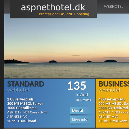
WEBHOTEL
135
STANDARD
BUSINES
webhotel
webhotel
kr/md
2 GB serverplads
4 GB serverplads
inkl. moms
300 MB MS SQL Server
600 MB MS SQL Se
1000 GB trafik/md.
2000 GB trafik/md.
Bestil
ASP.NET / .NET Core / .NET
ASP.NET / .NET Core
ASP.NET MVC
ASP.NET MVC
Mere info
10 stk. E-mail konti
15 stk. E-mail konti