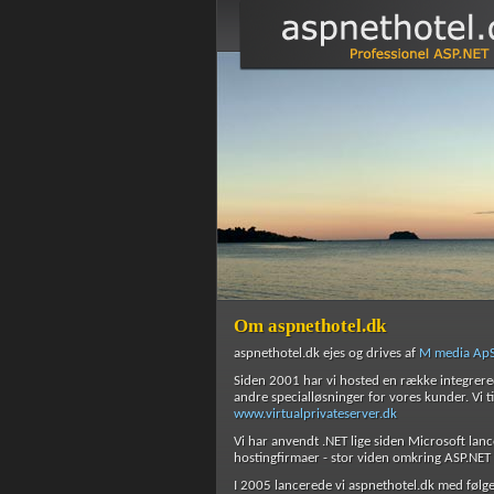
Om aspnethotel.dk
aspnethotel.dk ejes og drives af
M media Ap
Siden 2001 har vi hosted en række integrer
andre specialløsninger for vores kunder. Vi t
www.virtualprivateserver.dk
Vi har anvendt .NET lige siden Microsoft lan
hostingfirmaer - stor viden omkring ASP.NET 
I 2005 lancerede vi aspnethotel.dk med følg