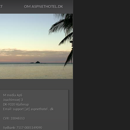
RT
OM ASPNETHOTEL.DK
M media ApS
Joachimsvej 3
DK-9320 Hjallerup
Email: support [at] aspnethotel . dk
CVR: 33046553
Sydbank: 7117-0001149090