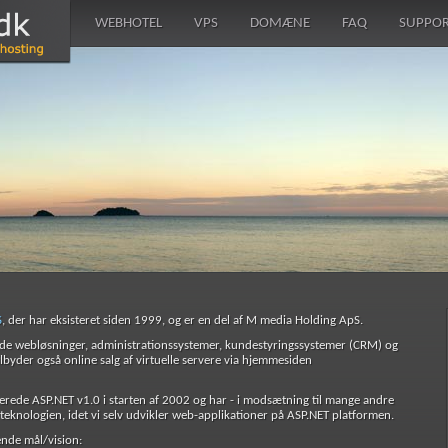
WEBHOTEL
VPS
DOMÆNE
FAQ
SUPPO
S
, der har eksisteret siden 1999, og er en del af M media Holding ApS.
ede webløsninger, administrationssystemer, kundestyringssystemer (CRM) og
ilbyder også online salg af virtuelle servere via hjemmesiden
cerede ASP.NET v1.0 i starten af 2002 og har - i modsætning til mange andre
teknologien, idet vi selv udvikler web-applikationer på ASP.NET platformen.
ende mål/vision: