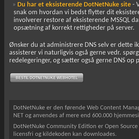
Du har et eksisterende DotNetNuke site
- 
snak om hvordan vi bedst flytter dit eksister
involverer restore af eksisterende MSSQL dat
opsætning af korrekt rettigheder på server.
Ønsker du at administrere DNS selv er dette i
assisterer vi naturligvis også gerne vedr. spø
redelegeringer, og sætter også gerne DNS op 
BESTIL DOTNETNUKE WEBHOTEL
DotNetNuke er den førende Web Content Manage
NET og anvendes af mere end 600.000 hjemmesi
DotNetNuke Community Edition er Open Source 
licensfri og kildekoden kan downloades.