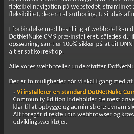
fleksibel navigation på webstedet, strømlinet 
fleksibilitet, decentral authoring, tusindvis a
I forbindelse med bestilling af webhotel kan d
DotNetNuke CMS præ-installeret, således du ik
opsætning, samt er 100% sikker på at dit DNN
alt er sat korrekt op.
Alle vores webhoteller understøtter DotNetN
Der er to muligheder når vi skal i gang med at
Vi installerer en standard DotNetNuke Co
Community Edition indeholder de mest anven
klar til at opbygge og administrere dynami
Alt foregår direkte i din webbrowser og kræ
udviklingsværktøjer.