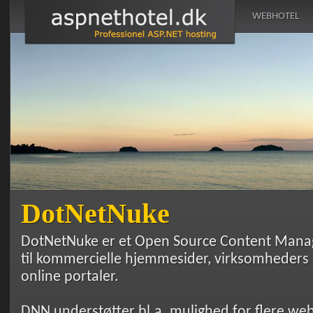
WEBHOTEL
DotNetNuke
DotNetNuke er et Open Source Content Mana
til kommercielle hjemmesider, virksomheders 
online portaler.
DNN understøtter bl.a. mulighed for flere web