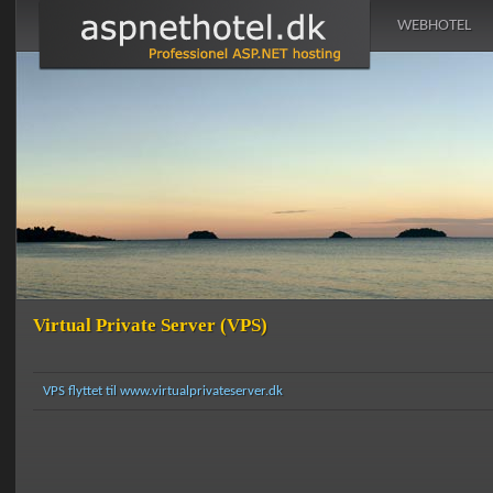
WEBHOTEL
Virtual Private Server (VPS)
VPS flyttet til www.virtualprivateserver.dk