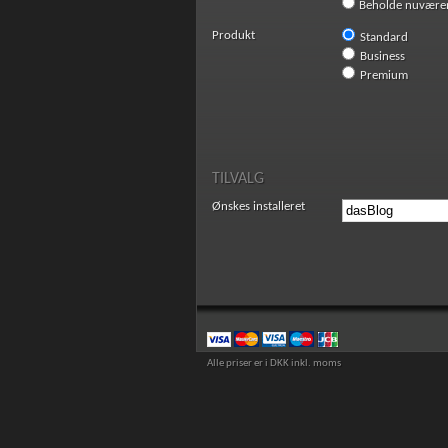
Beholde nuvære
Produkt
Standard
Business
Premium
TILVALG
Ønskes installeret
Alle priser er i DKK inkl. moms