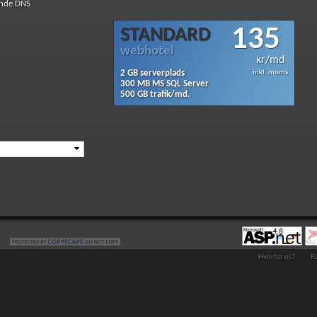
nde DNS
135
STANDARD
webhotel
kr/md
2 GB serverplads
inkl. moms
300 MB MS SQL Server
500 GB trafik/md.
Hvorfor os?
R