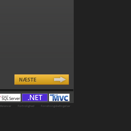
eferencer
Fortrolighed
Forretningsbetingelser