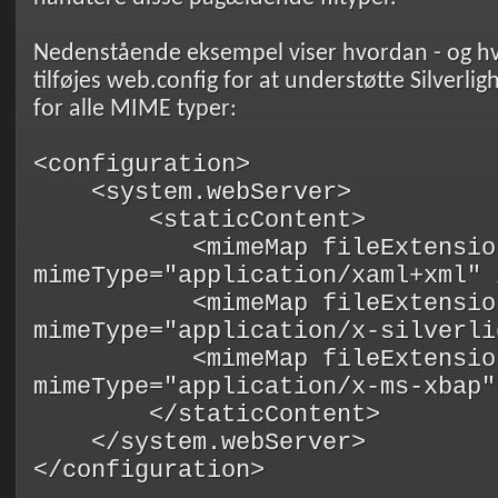
Nedenstående eksempel viser hvordan - og hvi
tilføjes web.config for at understøtte Silverli
for alle MIME typer:
<configuration>
<system.webServer>
<staticContent>
<mimeMap fileExtension=
mimeType="application/xaml+xml" 
<mimeMap fileExtension=
mimeType="application/x-silverli
<mimeMap fileExtension=
mimeType="application/x-ms-xbap"
</staticContent>
</system.webServer>
</configuration>