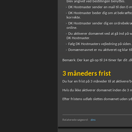
blev angivet ved bestillingen benyttes.
DK Hostmaster sender en mail til den E-ma
DK Hostmaster beder dig om at bekræfte/a
korrekte.
DK Hostmaster sender dig en ordrebekræf
online.
Du aktiverer domænet ved at gå ind på w
DK Hostmaster.
Følg DK Hostmasters vejledning på siden.
Domænenavnet er nu aktiveret og klar til
Bemærk: Der kan gå op til 24 timer før dit .
3 måneders frist
Du har en frist på 3 måneder til at aktiver
Hvis du ikke aktiverer domænet inden de 3 må
Efter fristens udløb slettes domænet uden yd
Relaterede søgeord:
dns