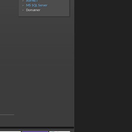
ASP.NET
MS SQL Server
Domæner