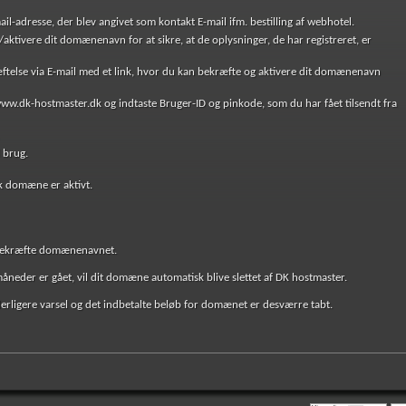
il-adresse, der blev angivet som kontakt E-mail ifm. bestilling af webhotel.
ktivere dit domænenavn for at sikre, at de oplysninger, de har registreret, er
telse via E-mail med et link, hvor du kan bekræfte og aktivere dit domænenavn
ww.dk-hostmaster.dk og indtaste Bruger-ID og pinkode, som du har fået tilsendt fra
 brug.
dk domæne er aktivt.
e/bekræfte domænenavnet.
neder er gået, vil dit domæne automatisk blive slettet af DK hostmaster.
erligere varsel og det indbetalte beløb for domænet er desværre tabt.