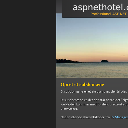
Opret et subdomæne
Et subdomæne er et ekstra navn, der tilføje
Et subdomæne er det der står foran det "rigt
webhotel, kan man med fordel oprette et su
browseren.
Nedenstående skærmbilleder fra
IIS Manage