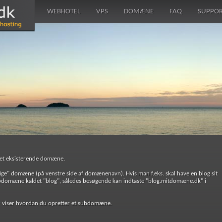
WEBHOTEL
VPS
DOMÆNE
FAQ
SUPPO
s et eksisterende domæne.
ige" domæne (på venstre side af domænenavn). Hvis man f.eks. skal have en blog sit
bdomæne kaldet "blog", således besøgende kan indtaste "blog.mitdomæne.dk" i
r
viser hvordan du opretter et subdomæne.