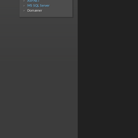
ASP.NET
MS SQL Server
Domæner