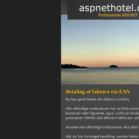
Betaling af faktura via EAN
Du kan godt betale din faktura via EAN.
Alle offentlige institutioner har et EAN-nu
kommaer eller lignende, og er unikt på verd
postvæsen (VANS) skal aflevere fakturaer udsk
Ansatte ved offentlige institutioner skal alti
Når du har foretaget bestilling, sendes faktur