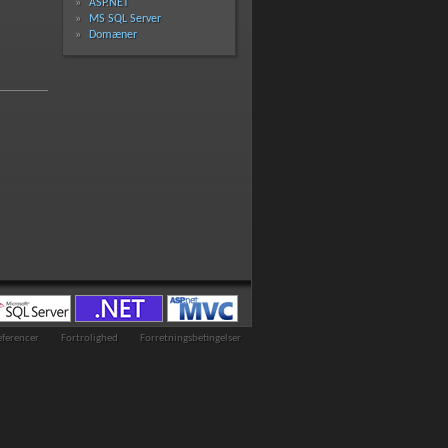
ASP.NET
MS SQL Server
Domæner
eferencer
Fortrolighed
Forretningsbetingelser