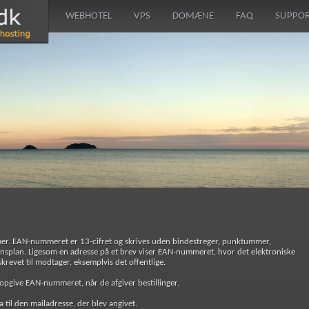
WEBHOTEL
VPS
DOMÆNE
FAQ
SUPPO
mmer. EAN-nummeret er 13-cifret og skrives uden bindestreger, punktummer,
ensplan. Ligesom en adresse på et brev viser EAN-nummeret, hvor det elektroniske
revet til modtager, eksemplvis det offentlige.
d opgive EAN-nummeret, når de afgiver bestillinger.
a til den mailadresse, der blev angivet.